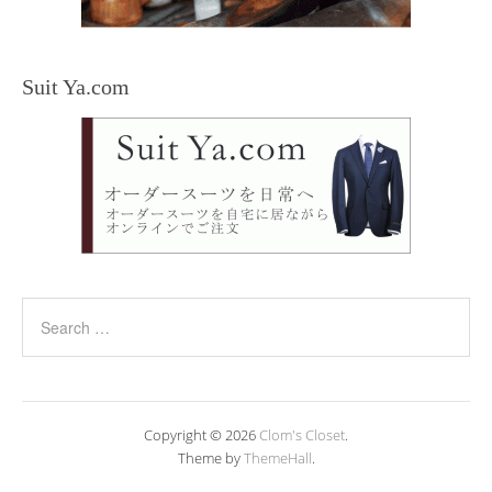
Suit Ya.com
Copyright © 2026
Clom's Closet
.
Theme by
ThemeHall
.