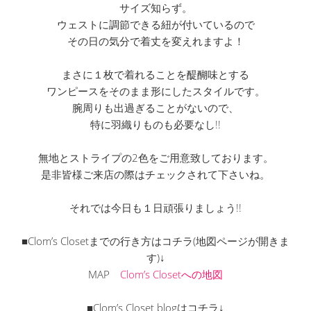
サイズ知らず。
ウェストに調節できる紐が付いているので
その日の気分で着丈を変えれますよ！
まさに１枚で着れることを醍醐味とする
ワンピースをそのまま形にしたスタイルです。
腕周りも出過ぎることがないので、
特に羽織りものも必要なし!!
無地とストライプの2色をご用意致しております。
是非皆様ご来店の際はチェックされて下さいね。
それでは今日も１日頑張りましょう!!
■Clom’s Closetまでの行き方はコチラ(地図ページが開きま
す)↓
MAP
Clom’s Closetへの地図
■Clom’s Closet blogはコチラ↓