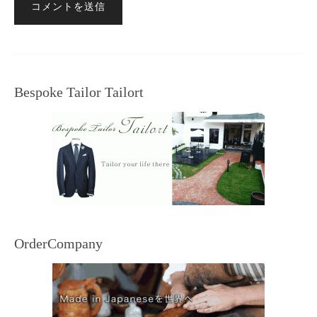
Bespoke Tailor Tailort
OrderCompany