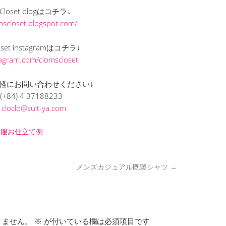
s Closet blogはコチラ↓
omscloset.blogspot.com/
loset instagramはコチラ↓
stagram.com/clomscloset
軽にお問い合わせください↓
(+84) 4 37188233
L
cloclo@suit-ya.com
洋服お仕立て例
メンズカジュアル既製シャツ
→
りません。
※
が付いている欄は必須項目です