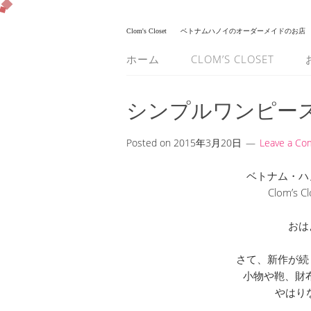
Clom's Closet
ベトナムハノイのオーダーメイドのお店
ホーム
CLOM’S CLOSET
シンプルワンピー
Posted on
2015年3月20日
Leave a C
ベトナム・ハ
Clom’s
おは
さて、新作が続
小物や鞄、財
やはり