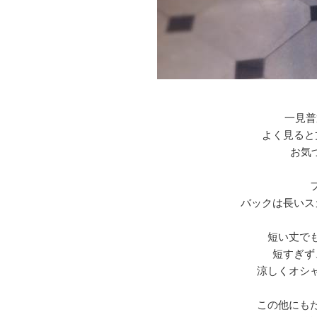
一見普
よく見ると
お気
バックは長いス
短い丈で
短すぎず
涼しくオシ
この他にも