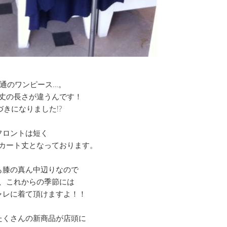
通のワンピース…。
丈の長さが違うんです！
づきになりました!?
フロントは短く
カート丈となっております。
も膝の真ん中辺りなので
、これからの季節には
ャレに着て頂けますよ！！
たくさんの新商品が店頭に