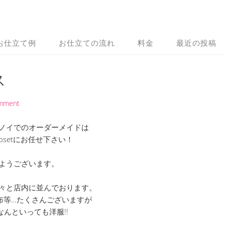
お仕立て例
お仕立ての流れ
料金
最近の投稿
ス
omment
ノイでのオーダーメイドは
 Closetにお任せ下さい！
ようございます。
々と店内に並んでおります。
布等…たくさんございますが
なんといっても洋服!!