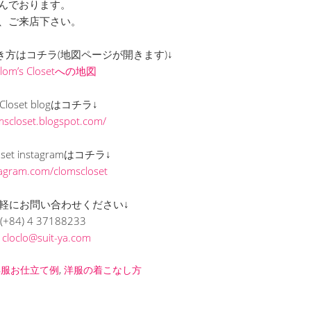
んでおります。
、ご来店下さい。
までの行き方はコチラ(地図ページが開きます)↓
Clom’s Closetへの地図
s Closet blogはコチラ↓
omscloset.blogspot.com/
loset instagramはコチラ↓
stagram.com/clomscloset
軽にお問い合わせください↓
(+84) 4 37188233
L
cloclo@suit-ya.com
洋服お仕立て例
,
洋服の着こなし方