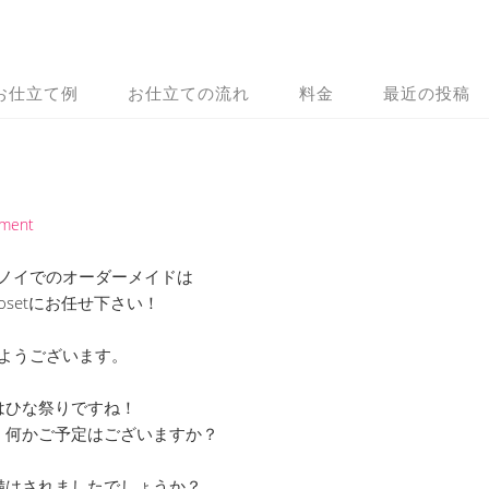
お仕立て例
お仕立ての流れ
料金
最近の投稿
mment
ノイでのオーダーメイドは
 Closetにお任せ下さい！
ようございます。
はひな祭りですね！
、何かご予定はございますか？
備はされましたでしょうか？