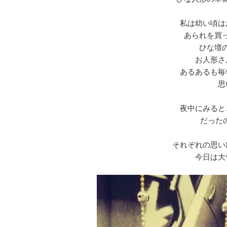
私は幼い頃は
あられを買
ひな壇
お人形さ
あるあるも毎
思
夜中にみると
だった
それぞれの思い
今日は大