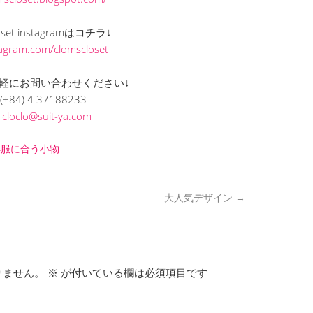
loset instagramはコチラ↓
stagram.com/clomscloset
軽にお問い合わせください↓
(+84) 4 37188233
L
cloclo@suit-ya.com
洋服に合う小物
大人気デザイン
→
りません。
※
が付いている欄は必須項目です