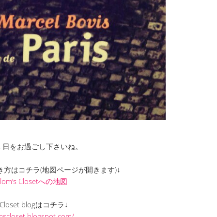
１日をお過ごし下さいね。
までの行き方はコチラ(地図ページが開きます)↓
Clom’s Closetへの地図
s Closet blogはコチラ↓
omscloset.blogspot.com/