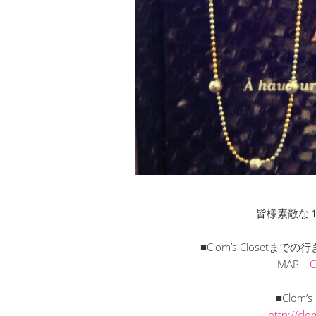
皆様素敵な
■Clom’s Closet
MAP
■Clom’
http://cl