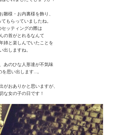
お雛様・お内裏様を飾り、
ってもらっていましたね。
のセッティングの際は
んの首がとれるなんて
年姉と楽しんでいたことを
い出しますね。
、あのひな人形達が不気味
のを思い出します…。
出がおありかと思いますが、
切な女の子の日です！