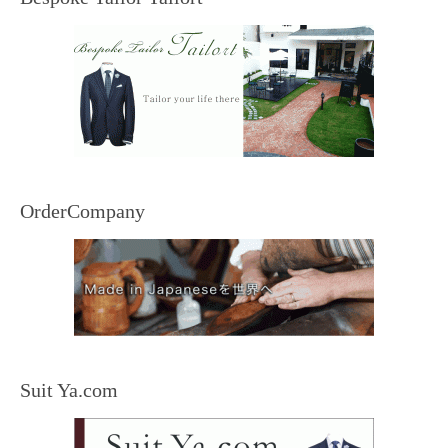
OrderCompany
Suit Ya.com