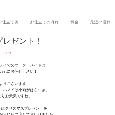
お仕立て例
お仕立ての流れ
料金
最近の投稿
プレゼント！
Comment
ノイでのオーダーメイドは
 Closetにお任せ下さい！
ようございます。
・ハノイは小雨がぱらつき、
よりお天気ですね。
osetではクリスマスプレゼントを
が日に日に増してまいりました。