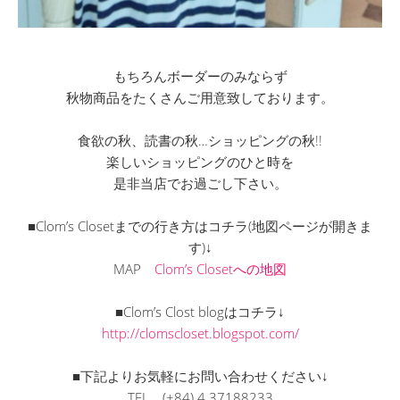
もちろんボーダーのみならず
秋物商品をたくさんご用意致しております。
食欲の秋、読書の秋…ショッピングの秋!!
楽しいショッピングのひと時を
是非当店でお過ごし下さい。
■Clom’s Closetまでの行き方はコチラ(地図ページが開きま
す)↓
MAP
Clom’s Closetへの地図
■Clom’s Clost blogはコチラ↓
http://clomscloset.blogspot.com/
■下記よりお気軽にお問い合わせください↓
TEL (+84) 4 37188233