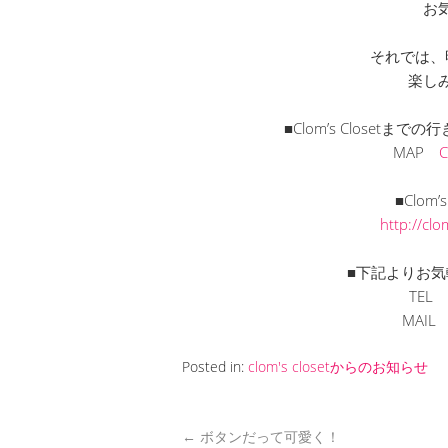
お
それでは、
楽し
■Clom’s Closet
MAP
■Clom’
http://cl
■下記よりお気
TEL 
MAI
Posted in:
clom's closetからのお知らせ
←
ボタンだって可愛く！