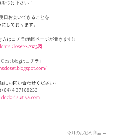
気をつけ下さい！
明日お会いできることを
みにしております。
までの行き方はコチラ(地図ページが開きます)↓
Clom’s Closetへの地図
s Clost blogはコチラ↓
omscloset.blogspot.com/
軽にお問い合わせください↓
(+84) 4 37188233
L
cloclo@suit-ya.com
今月のお勧め商品
→