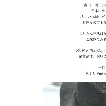
実は、明日は
日本に比
珍しい祝日にベ
お休みの方も
もちろん当店は
ご家族でお
今週末までbuy2,
是非是非、お得
当店
新しい商品