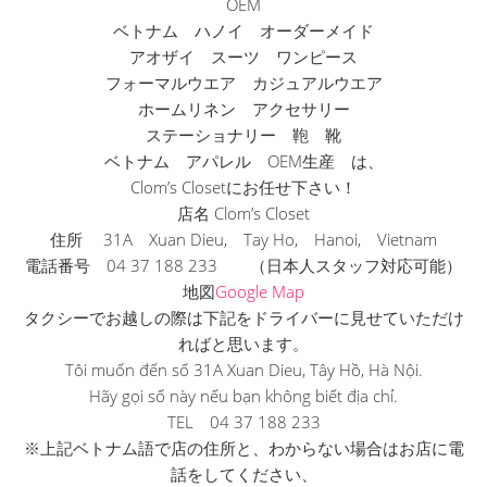
OEM
ベトナム ハノイ オーダーメイド
アオザイ スーツ ワンピース
フォーマルウエア カジュアルウエア
ホームリネン アクセサリー
ステーショナリー 鞄 靴
ベトナム アパレル OEM生産 は、
Clom’s Closetにお任せ下さい！
店名 Clom’s Closet
住所 31A Xuan Dieu, Tay Ho, Hanoi, Vietnam
電話番号 04 37 188 233 （日本人スタッフ対応可能）
地図
Google Map
タクシーでお越しの際は下記をドライバーに見せていただけ
ればと
思います。
Tôi muốn đến số 31A Xuan Dieu, Tây Hồ, Hà Nội.
Hãy gọi số này nếu bạn không biết địa chỉ.
TEL 04 37 188 233
※上記ベトナム語で店の住所と、
わからない場合はお店に電
話をしてください、