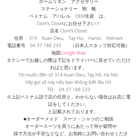
ホームリネン アクセサリー
ステーショナリー 鞄 靴
ベトナム アパレル OEM生産 は、
Clom’s Closetにお任せ下さい！
店名 Clom’s Closet
住所 31A Xuan Dieu, Tay Ho, Hanoi, Vietnam
電話番号 04 37 188 233 （日本人スタッフ対応可能）
地図
Google Map
タクシーでお越しの際は下記をドライバーに見せていただけ
ればと
思います。
Tôi muốn đến số 31A Xuan Dieu, Tây Hồ, Hà Nội.
Hãy gọi số này nếu bạn không biết địa chỉ.
TEL 04 37 188 233
※上記ベトナム語で店の住所と、
わからない場合はお店に電
話をしてください、
と記載されております。
■オーダーメイド スーツ・シャツのご相談
オーダースーツを買うにあたって何か疑問や
採寸方法が不安などなど、お気軽にお問い合わせくださ