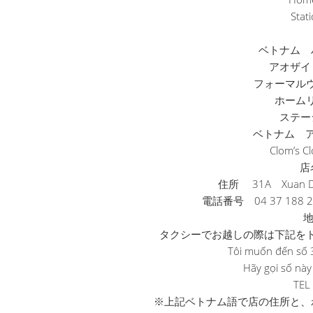
Stat
ベトナム 
アオザイ
フォーマル
ホーム
ステー
ベトナム ア
Clom’s
店名
住所 31A Xuan Die
電話番号 04 37 1
タクシーでお越しの際は下記を
Tôi muốn đến số 3
Hãy gọi số này
TEL
※上記ベトナム語で店の住所と、