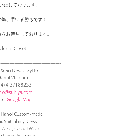
いたしております。
の為、早い者勝ちです！
店をお待ちしております。
Clom’s Closet
———
——————————
—-
uan Dieu., TayHo
Hanoi Vietnam
84) 4 37188233
clo@suit-ya.com
p :
Google Map
———
——————————
—-
 Hanoi Custom-made
, Suit, Shirt, Dress
 Wear, Casual Wear
 Linen, Accessary