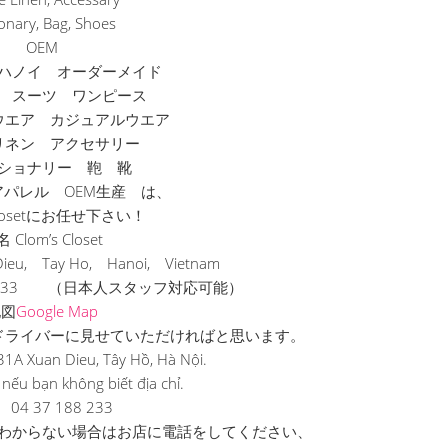
ionary, Bag, Shoes
OEM
ハノイ オーダーメイド
 スーツ ワンピース
ウエア カジュアルウエア
リネン アクセサリー
ショナリー 鞄 靴
パレル OEM生産 は、
 Closetにお任せ下さい！
 Clom’s Closet
u, Tay Ho, Hanoi, Vietnam
88 233 （日本人スタッフ対応可能）
地図
Google Map
ドライバーに見せていただければと
思います。
1A Xuan Dieu, Tây Hồ, Hà Nội.
 nếu bạn không biết địa chỉ.
 04 37 188 233
わからない場合はお店に電話をしてください、