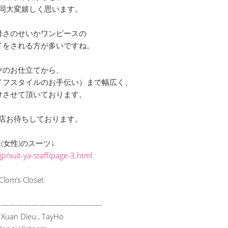
同大変嬉しく思います。
暑さのせいかワンピースの
ドをされる方が多いですね。
ツのお仕立てから、
イフスタイルのお手伝い）まで幅広く、
けさせて頂いております。
店お待ちしております。
様(女性)のスーツ↓
jp/suit-ya-staff/page-3.html
Clom’s Closet
———
——————————
—-
uan Dieu., TayHo