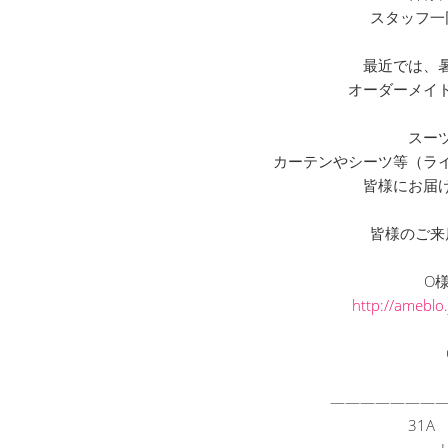
スタッフ一
最近では、
オーダーメイ
スー
カーテンやシーツ等（ラ
皆様にお届
皆様のご来
O
http://ameblo.
———————
31A X