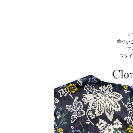
===
#
華やか
#ア
スタイ