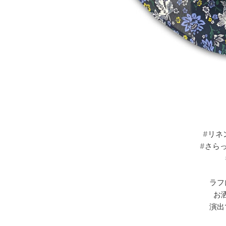
#リネ
#さら
ラフ
お
演出