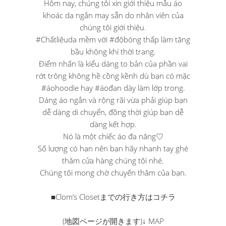
Hôm nay, chúng tôi xin giới thiệu mẫu áo
khoác da ngắn may sẵn do nhân viên của
chúng tôi giới thiệu.
#Chấtliệuda mềm với #độbóng thấp làm tăng
bầu không khí thời trang.
Điểm nhấn là kiểu dáng to bản của phần vai
rớt trông không hề cồng kềnh dù bạn có mặc
#áohoodie hay #áođan dày làm lớp trong.
Dáng áo ngắn và rộng rãi vừa phải giúp bạn
dễ dàng di chuyển, đồng thời giúp bạn dễ
dàng kết hợp.
Nó là một chiếc áo đa năng♡
Số lượng có hạn nên bạn hãy nhanh tay ghé
thăm cửa hàng chúng tôi nhé.
Chúng tôi mong chờ chuyến thăm của bạn.
■Clom’s Closetまでの行き方はコチラ
(地図ページが開きます)↓ MAP