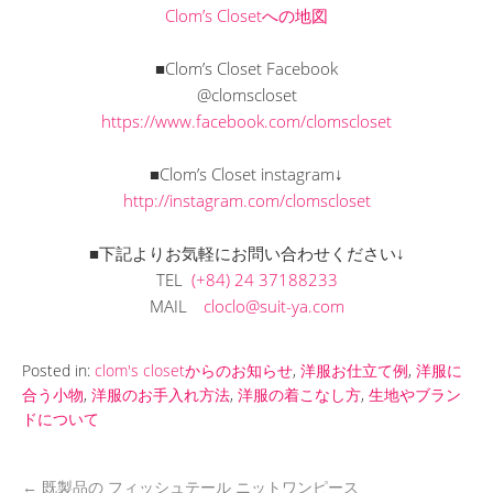
Clom’s Closetへの地図
■Clom’s Closet Facebook
@clomscloset
https://www.facebook.com/clomscloset
■Clom’s Closet instagram↓
http://instagram.com/clomscloset
■下記よりお気軽にお問い合わせください↓
TEL
(+84) 24 37188233
MAIL
cloclo@suit-ya.com
Posted in:
clom's closetからのお知らせ
,
洋服お仕立て例
,
洋服に
合う小物
,
洋服のお手入れ方法
,
洋服の着こなし方
,
生地やブラン
ドについて
←
既製品の フィッシュテール ニットワンピース