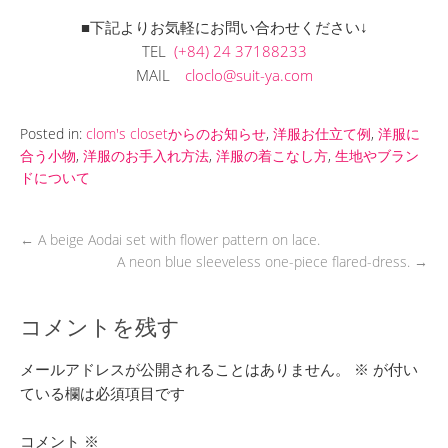
■下記よりお気軽にお問い合わせください↓
TEL
(+84) 24 37188233
MAIL
cloclo@suit-ya.com
Posted in:
clom's closetからのお知らせ
,
洋服お仕立て例
,
洋服に
合う小物
,
洋服のお手入れ方法
,
洋服の着こなし方
,
生地やブラン
ドについて
←
A beige Aodai set with flower pattern on lace.
A neon blue sleeveless one-piece flared-dress.
→
コメントを残す
メールアドレスが公開されることはありません。
※
が付い
ている欄は必須項目です
コメント
※