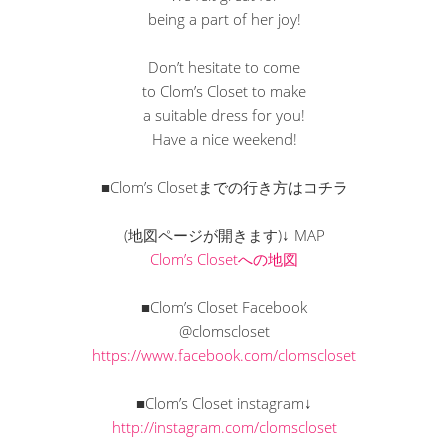
being a part of her joy!
Don’t hesitate to come
to Clom’s Closet to make
a suitable dress for you!
Have a nice weekend!
■Clom’s Closetまでの行き方はコチラ
(地図ページが開きます)↓ MAP
Clom’s Closetへの地図
■Clom’s Closet Facebook
@clomscloset
https://www.facebook.com/clomscloset
■Clom’s Closet instagram↓
http://instagram.com/clomscloset