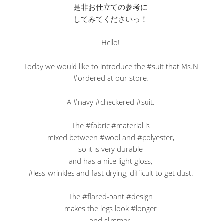
是非お仕立ての参考に
してみてくださいっ！
Hello!
Today we would like to introduce the #suit that Ms.N
#ordered at our store.
A #navy #checkered #suit.
The #fabric #material is
mixed between #wool and #polyester,
so it is very durable
and has a nice light gloss,
#less-wrinkles and fast drying, difficult to get dust.
The #flared-pant #design
makes the legs look #longer
and slimmer.