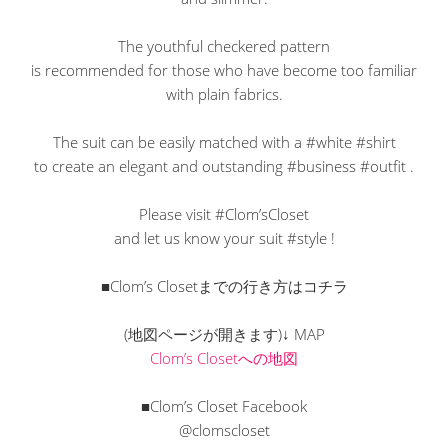
The youthful checkered pattern
is recommended for those who have become too familiar
with plain fabrics.
The suit can be easily matched with a #white #shirt
to create an elegant and outstanding #business #outfit .
Please visit #Clom’sCloset
and let us know your suit #style !
■Clom’s Closetまでの行き方はコチラ
(地図ページが開きます)↓ MAP
Clom’s Closetへの地図
■Clom’s Closet Facebook
@clomscloset