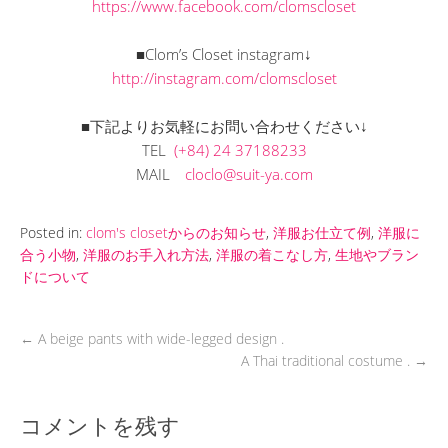
https://www.facebook.com/clomscloset
■Clom’s Closet instagram↓
http://instagram.com/clomscloset
■下記よりお気軽にお問い合わせください↓
TEL
(+84) 24 37188233
MAIL
cloclo@suit-ya.com
Posted in:
clom's closetからのお知らせ
,
洋服お仕立て例
,
洋服に
合う小物
,
洋服のお手入れ方法
,
洋服の着こなし方
,
生地やブラン
ドについて
←
A beige pants with wide-legged design .
A Thai traditional costume .
→
コメントを残す