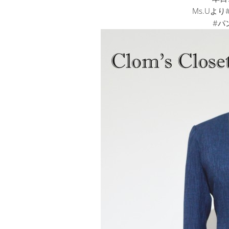
Ms.Uよ
#パ