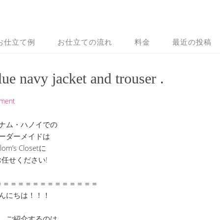
お仕立て例
お仕立ての流れ
料金
最近の投稿
ue navy jacket and trouser .
mment
ナム・ハノイでの
ーダーメイドは
lom’s Closetに
お任せください!
＝＝＝＝＝＝＝＝＝＝＝＝＝＝
んにちは！！！
、ご紹介するのは