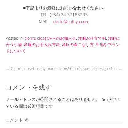
■下記よりお気軽にお問い合わせください↓
TEL (+84) 24 37188233
MAIL
cloclo@suit-ya.com
Posted in:
clom's closetからのお知らせ
,
洋服お仕立て例
,
洋服に
合う小物
,
洋服のお手入れ方法
,
洋服の着こなし方
,
生地やブラン
ドについて
←
Clom’s closet ready made Items!
Clom’s special design shirt
→
コメントを残す
メールアドレスが公開されることはありません。
※
が付い
ている欄は必須項目です
コメント
※