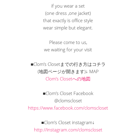
if you wear a set
(one dress ,one jacket)
that exactly is office style
wear simple but elegant.
Please come to us,
we waiting for your visit
■Clom’s Closetまでの行き方はコチラ
(地図ページが開きます)↓ MAP
Clom’s Closetへの地図
■Clom’s Closet Facebook
@clomscloset
https://www.facebook.com/clomscloset
■Clom’s Closet instagram↓
http://instagram.com/clomscloset