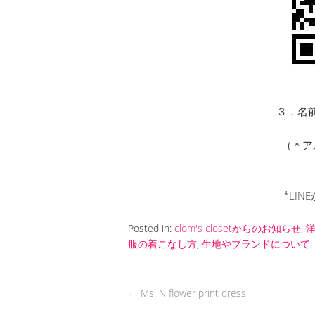
３．名前
（＊ア
*LI
Posted in:
clom's closetからのお知らせ
,
服の着こなし方
,
生地やブランドについて
←
Ms. N flower print dress