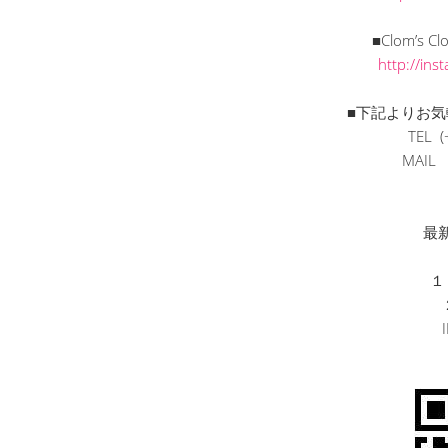
■Clom’s C
http://in
■下記よりお気
TEL (
MAI
最
１