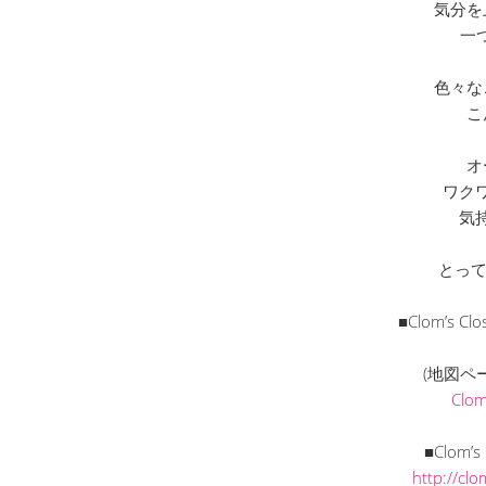
気分を
一つ
色々な
こ
オ
ワク
気
とって
■Clom’s
(地図ペ
Clo
■Clom’
http://cl