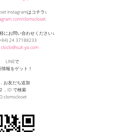
loset instagramはコチラ↓
stagram.com/clomscloset
軽にお問い合わせください↓
+84) 24 37188233
L
cloclo@suit-ya.com
LINEで
新情報をゲット！
．お友だち追加
２．ID で検索
ID:clomscloset