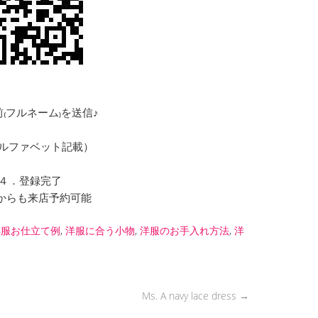
₍フルネーム₎を送信♪
ルファベット記載）
４．登録完了
NEからも来店予約可能
洋服お仕立て例
,
洋服に合う小物
,
洋服のお手入れ方法
,
洋
Ms. A navy lace dress
→