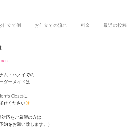
お仕立て例
お仕立ての流れ
料金
最近の投稿
t
mment
ナム・ハノイでの
ーダーメイドは
lom’s Closetに
任せください
語対応をご希望の方は、
予約をお願い致します。）