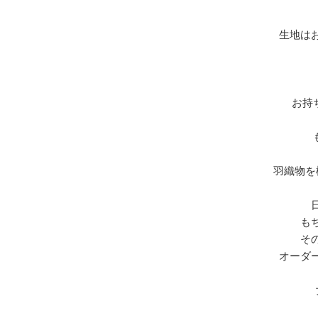
生地は
お持
羽織物を
も
そ
オーダ