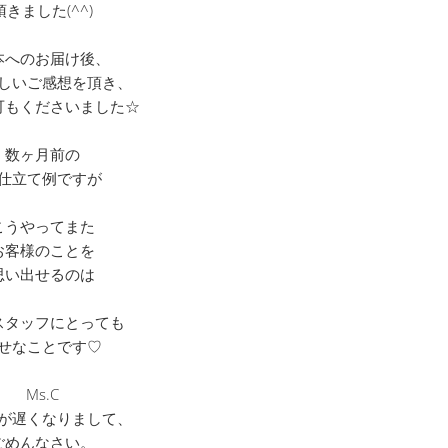
頂きました(^^)
本へのお届け後、
しいご感想を頂き、
可もくださいました☆
数ヶ月前の
仕立て例ですが
こうやってまた
お客様のことを
思い出せるのは
スタッフにとっても
せなことです♡
Ms.C
が遅くなりまして、
ごめんなさい。