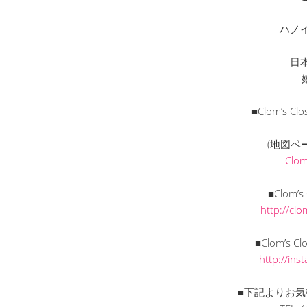
ハノ
日
■Clom’s
(地図ペ
Clo
■Clom’
http://cl
■Clom’s C
http://in
■下記よりお気