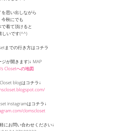
イを思い出しながら
今秋にでも
本で着て頂けると
嬉しいです(^^)
 Closetまでの行き方はコチラ
ージが開きます)↓ MAP
m’s Closetへの地図
s Closet blogはコチラ↓
omscloset.blogspot.com/
loset instagramはコチラ↓
stagram.com/clomscloset
軽にお問い合わせください↓