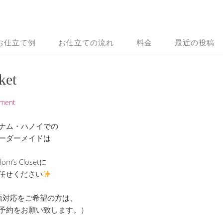
お仕立て例
お仕立ての流れ
料金
最近の投稿
ket
mment
ナム・ハノイでの
ーダーメイドは
lom’s Closetに
任せください
語対応をご希望の方は、
予約をお願い致します。）