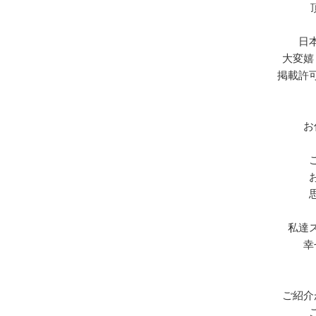
日
大変嬉
掲載許
お
私達
幸
ご紹介