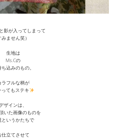
と影が入ってしまって
すみません笑）
生地は
Ms.Cの
持ち込みのもの。
カラフルな柄が
ーってもステキ
デザインは、
頂いた画像のものを
現というかたちで
お仕立てさせて