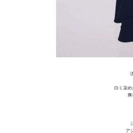
白く染め
爽
ア