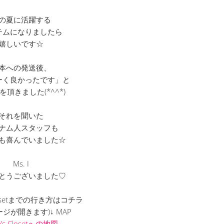
の夏に活躍する
テムになりましたら
嬉しいです☆
本への発送後、
ーく良かったです」と
を頂きました(*^^*)
それを聞いた
ナム人スタッフも
も喜んでいました☆
Ms. I
とうございました♡
 Closetまでの行き方はコチラ
ージが開きます)↓ MAP
m’s Closetへの地図