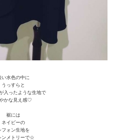
淡い水色の中に
うっすらと
が入ったような生地で
やかな見え感♡
裾には
ネイビーの
シフォン生地を
シンメトリーで☆