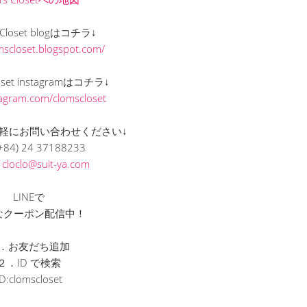
s Closet blogはコチラ↓
omscloset.blogspot.com/
loset instagramはコチラ↓
stagram.com/clomscloset
軽にお問い合わせください↓
+84) 24 37188233
L
cloclo@suit-ya.com
LINEで
なクーポン配信中！
．お友だち追加
２．ID で検索
ID:clomscloset