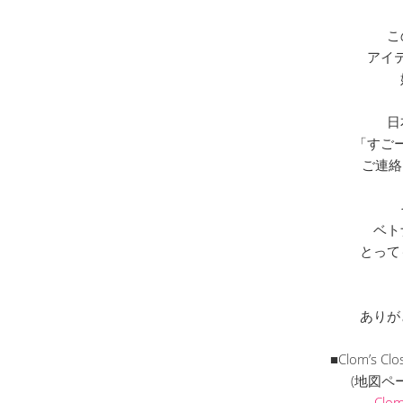
こ
アイ
日
「すご
ご連絡
ベト
とって
ありが
■Clom’s
(地図ペ
Clo