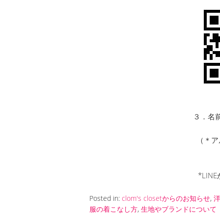
３．名前
（＊ア
*LI
Posted in:
clom's closetからのお知らせ
,
服の着こなし方
,
生地やブランドについて