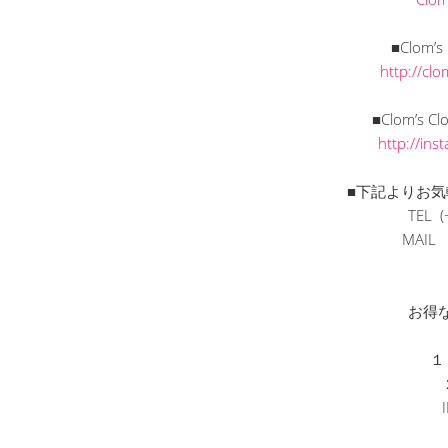
■Clom’
http://cl
■Clom’s C
http://in
■下記よりお気
TEL (
MAI
お得
１