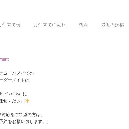
お仕立て例
お仕立ての流れ
料金
最近の投稿
mment
ナム・ハノイでの
ーダーメイドは
lom’s Closetに
任せください
語対応をご希望の方は、
予約をお願い致します。）