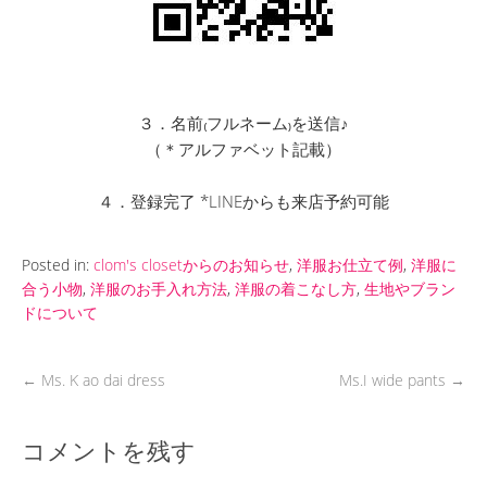
３．名前₍フルネーム₎を送信♪
（＊アルファベット記載）
４．登録完了 *LINEからも来店予約可能
Posted in:
clom's closetからのお知らせ
,
洋服お仕立て例
,
洋服に
合う小物
,
洋服のお手入れ方法
,
洋服の着こなし方
,
生地やブラン
ドについて
←
Ms. K ao dai dress
Ms.I wide pants
→
コメントを残す