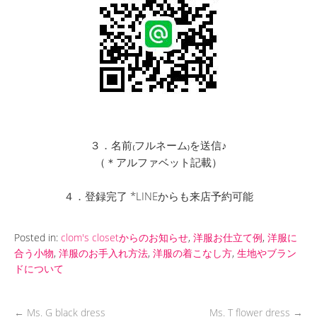
３．名前₍フルネーム₎を送信♪
（＊アルファベット記載）
４．登録完了 *LINEからも来店予約可能
Posted in:
clom's closetからのお知らせ
,
洋服お仕立て例
,
洋服に
合う小物
,
洋服のお手入れ方法
,
洋服の着こなし方
,
生地やブラン
ドについて
←
Ms. G black dress
Ms. T flower dress
→