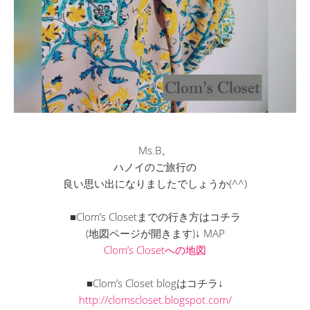
Ms.B、
ハノイのご旅行の
良い思い出になりましたでしょうか(^^)
■Clom’s Closetまでの行き方はコチラ
(地図ページが開きます)↓ MAP
Clom’s Closetへの地図
■Clom’s Closet blogはコチラ↓
http://clomscloset.blogspot.com/