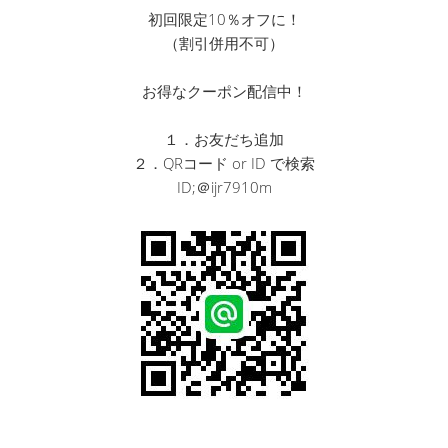
初回限定10％オフに！
（割引併用不可）
お得なクーポン配信中！
１．お友だち追加
２．QRコード or ID で検索
ID;＠ijr7910m