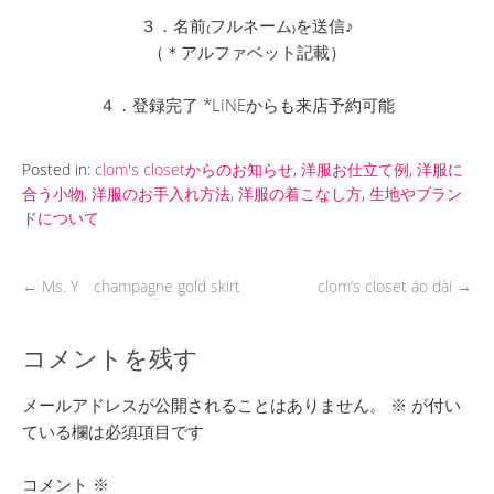
３．名前₍フルネーム₎を送信♪
（＊アルファベット記載）
４．登録完了 *LINEからも来店予約可能
Posted in:
clom's closetからのお知らせ
,
洋服お仕立て例
,
洋服に
合う小物
,
洋服のお手入れ方法
,
洋服の着こなし方
,
生地やブラン
ドについて
←
Ms. Y champagne gold skirt
clom’s closet áo dài
→
コメントを残す
メールアドレスが公開されることはありません。
※
が付い
ている欄は必須項目です
コメント
※