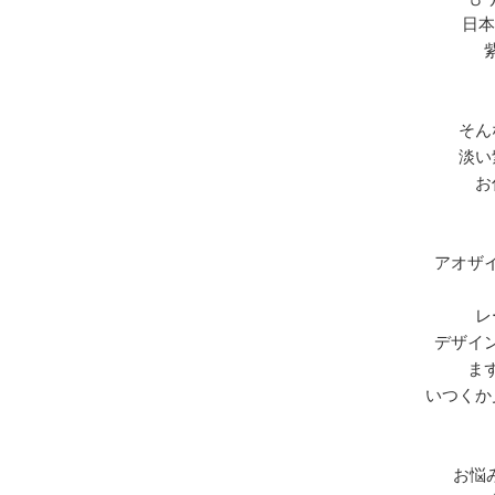
日本
そん
淡い
お
アオザ
レ
デザイ
ま
いつくか
お悩