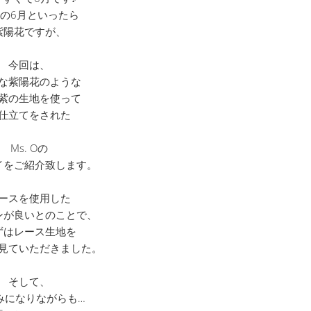
の6月といったら
紫陽花ですが、
今回は、
な紫陽花のような
紫の生地を使って
仕立てをされた
Ms. Oの
イをご紹介致します。
ースを使用した
ンが良いとのことで、
ずはレース生地を
見ていただきました。
そして、
みになりながらも…