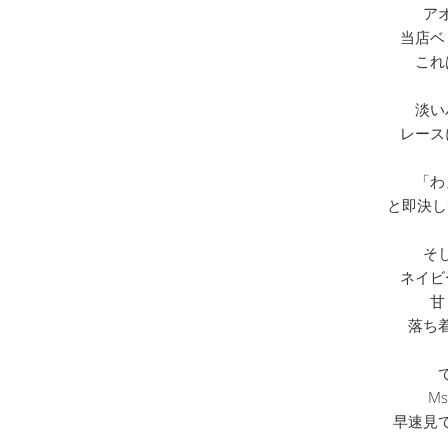
ア
当店ベ
これ
淡い
レース
「わ
と即決し
そ
ネイビ
甘
落ち
M
早速見