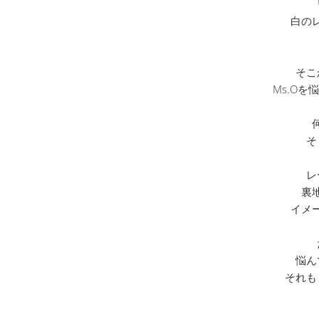
白の
そこ
Ms.O
そ
レ
裏
イメ
悩ん
それも