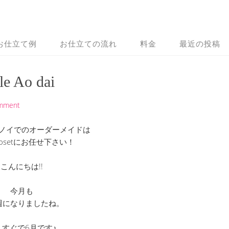
お仕立て例
お仕立ての流れ
料金
最近の投稿
le Ao dai
omment
ノイでのオーダーメイドは
 Closetにお任せ下さい！
こんにちは!!
今月も
週になりましたね。
うすぐで6月です♪