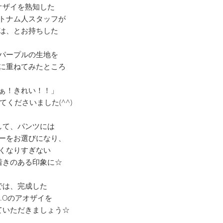
オザイを熟知した
トナム人スタッフが
は、とお持ちした
パープルの生地を
に重ねてみたところ
ぁ！きれい！！」
てくださいました(^^)
して、パンツには
ーをお選びになり、
くなりすぎない
着きのある印象に☆
では、完成した
s.Oのアオザイを
ていただきましょう☆