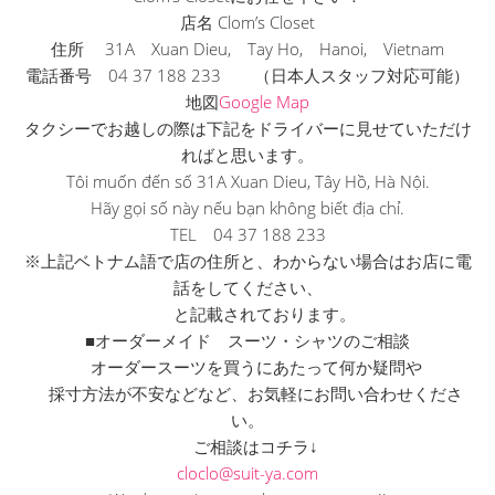
店名 Clom’s Closet
住所 31A Xuan Dieu, Tay Ho, Hanoi, Vietnam
電話番号 04 37 188 233 （日本人スタッフ対応可能）
地図
Google Map
タクシーでお越しの際は下記をドライバーに見せていただけ
ればと
思います。
Tôi muốn đến số 31A Xuan Dieu, Tây Hồ, Hà Nội.
Hãy gọi số này nếu bạn không biết địa chỉ.
TEL 04 37 188 233
※上記ベトナム語で店の住所と、
わからない場合はお店に電
話をしてください、
と記載されております。
■オーダーメイド スーツ・シャツのご相談
オーダースーツを買うにあたって何か疑問や
採寸方法が不安などなど、お気軽にお問い合わせくださ
い。
ご相談はコチラ↓
cloclo@suit-ya.com