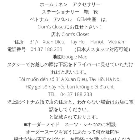
ホームリネン アクセサリー
ステーショナリー 鞄 靴
ベトナム アパレル OEM生産 は、
Clom’s Closetにお任せ下さい！
店名 Clom’s Closet
住所 31A Xuan Dieu, Tay Ho, Hanoi, Vietnam
電話番号 04 37 188 233 （日本人スタッフ対応可能）
地図Google Map
タクシーでお越しの際は下記をドライバーに見せていただけ
ればと
思います。
Tôi muốn đến số 31A Xuan Dieu, Tây Hồ, Hà Nội.
Hãy gọi số này nếu bạn không biết địa chỉ.
TEL 04 37 188 233
※上記ベトナム語で店の住所と、
わからない場合はお店に電
話をしてください、
と記載されております。
■オーダーメイド スーツ・シャツのご相談
オーダースーツを買うにあたって何か疑問や
採寸方法が不安などなど、お気軽にお問い合わせくださ