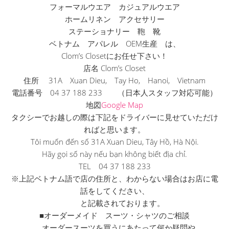
フォーマルウエア カジュアルウエア
ホームリネン アクセサリー
ステーショナリー 鞄 靴
ベトナム アパレル OEM生産 は、
Clom’s Closetにお任せ下さい！
店名 Clom’s Closet
住所 31A Xuan Dieu, Tay Ho, Hanoi, Vietnam
電話番号 04 37 188 233 （日本人スタッフ対応可能）
地図
Google Map
タクシーでお越しの際は下記をドライバーに見せていただけ
ればと
思います。
Tôi muốn đến số 31A Xuan Dieu, Tây Hồ, Hà Nội.
Hãy gọi số này nếu bạn không biết địa chỉ.
TEL 04 37 188 233
※上記ベトナム語で店の住所と、
わからない場合はお店に電
話をしてください、
と記載されております。
■オーダーメイド スーツ・シャツのご相談
オーダースーツを買うにあたって何か疑問や