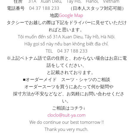
住所 31A Xuan Dieu, Tay Ho, Hanoi, Vietnam
電話番号 04 37 188 233 （日本人スタッフ対応可能）
地図
Google Map
タクシーでお越しの際は下記をドライバーに見せていただけ
ればと
思います。
Tôi muốn đến số 31A Xuan Dieu, Tây Hồ, Hà Nội.
Hãy gọi số này nếu bạn không biết địa chỉ.
TEL 04 37 188 233
※上記ベトナム語で店の住所と、
わからない場合はお店に電
話をしてください、
と記載されております。
■オーダーメイド スーツ・シャツのご相談
オーダースーツを買うにあたって何か疑問や
採寸方法が不安などなど、お気軽にお問い合わせくださ
い。
ご相談はコチラ↓
cloclo@suit-ya.com
We do continue our best tomorrow !!
Thank you very much.