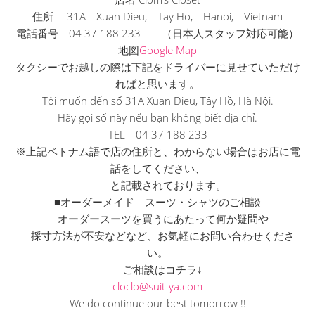
住所 31A Xuan Dieu, Tay Ho, Hanoi, Vietnam
電話番号 04 37 188 233 （日本人スタッフ対応可能）
地図
Google Map
タクシーでお越しの際は下記をドライバーに見せていただけ
ればと
思います。
Tôi muốn đến số 31A Xuan Dieu, Tây Hồ, Hà Nội.
Hãy gọi số này nếu bạn không biết địa chỉ.
TEL 04 37 188 233
※上記ベトナム語で店の住所と、
わからない場合はお店に電
話をしてください、
と記載されております。
■オーダーメイド スーツ・シャツのご相談
オーダースーツを買うにあたって何か疑問や
採寸方法が不安などなど、お気軽にお問い合わせくださ
い。
ご相談はコチラ↓
cloclo@suit-ya.com
We do continue our best tomorrow !!